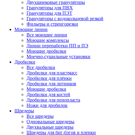
Двухшнековые грануляторы
Грануляторы для ПВХ
Грануляторы для ПЭТ
Грануляторы с водокольцевой резкой
Фильеры и стренгорезки
Моющие линии
Все моющие линии
Моющие комплексы
Линии переработки ПП и ПЭ
Моющие дробилки
Моечно-сушильные установки
Дробилки
Все дробилки
Дробилки для пластмасс
Дробилки для плёнки
Дробилки для литников
Моющие дробилки
Дробилки для костей
Дробилки для пенопласта
Ножи для дробилок
Шредеры
Все шредеры
Одновальные шредеры
Двухвальные шредеры
Шредеры для биг-бэгов и пленки