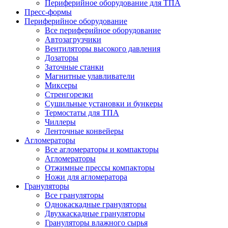
Периферийное оборудование для ТПА
Пресс-формы
Периферийное оборудование
Все периферийное оборудование
Автозагрузчики
Вентиляторы высокого давления
Дозаторы
Заточные станки
Магнитные улавливатели
Миксеры
Стренгорезки
Сушильные установки и бункеры
Термостаты для ТПА
Чиллеры
Ленточные конвейеры
Агломераторы
Все агломераторы и компакторы
Агломераторы
Отжимные прессы компакторы
Ножи для агломератора
Грануляторы
Все грануляторы
Однокаскадные грануляторы
Двухкаскадные грануляторы
Грануляторы влажного сырья