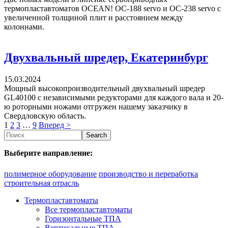
термопластавтоматов OCEAN! ОС-188 servo и ОС-238 servo с
увеличенной толщиной плит и расстоянием между
колоннами.
Двухвальный шредер, Екатеринбург
15.03.2024
Мощный высокопроизводительный двухвальный шредер
GL40100 с независимыми редукторами для каждого вала и 20-
ю роторными ножами отгружен нашему заказчику в
Свердловскую область.
1
2
3
…
9
Вперед >
Search
Выберите направление:
полимерное оборудование
производство и переработка
строительная отрасль
Термопластавтоматы
Все термопластавтоматы
Горизонтальные ТПА
Вертикальные ТПА